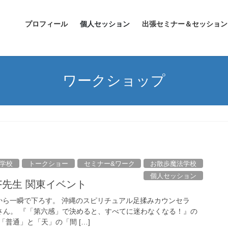
プロフィール
個人セッション
出張セミナー＆セッション
ワークショップ
学校
トークショー
セミナー&ワーク
お散歩魔法学校
個人セッション
/05 F先生 関東イベント
ら一瞬で下ろす。 沖縄のスピリチュアル足揉みカウンセラ
さん。 『「第六感」で決めると、すべてに迷わなくなる！』の
普通」と「天」の「間 […]