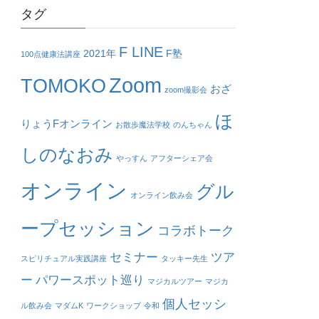
タグ
F LINE
2021年
F塾
100点健康法講座
Zoom
TOMOKO
おざ
zoom撮影会
ほ
りょうFオンライン
お散歩魔法学校
のんちゃん
しのなおみ
やっすん
アフターシェア会
オンライン
グル
オンライン飲み会
ープセッション
コラボトーク
セミナー
ツア
スピリチュアル実践講座
タッキー先生
ー
パワースポット巡り
マジカルツアー
マジカ
個人セッシ
ル飲み会
マダムK
ワークショップ
令和