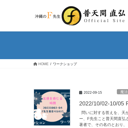
コ
ナ
ン
ビ
テ
ゲ
ン
ー
ツ
シ
へ
ョ
ス
ン
キ
に
ッ
移
HOME
ワークショップ
プ
動
魔法
2022-09-15
2022/10/02-10
問いに対する答えを、天か
ー、F先生こと普天間直弘
著者で、その名のとおり、「