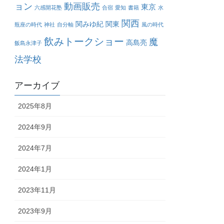
ョン
動画販売
東京
六感開花塾
合宿
愛知
書籍
水
関西
関みゆ紀
関東
瓶座の時代
神社
自分軸
風の時代
飲みトークショー
魔
高島亮
飯島永津子
法学校
アーカイブ
2025年8月
2024年9月
2024年7月
2024年1月
2023年11月
2023年9月