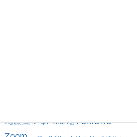
セミナー&ワーク
トークショー
魔法学校
講座
グループセッション
個人セッション
動画
タグ
TOMOKO
F LINE
2021年
F塾
100点健康法講座
Zoom