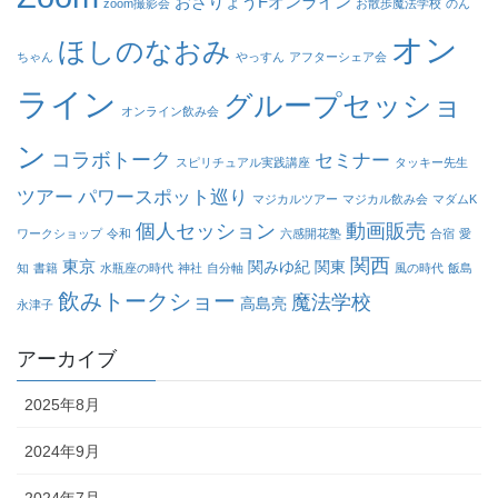
おざりょうFオンライン
zoom撮影会
お散歩魔法学校
のん
オン
ほしのなおみ
ちゃん
やっすん
アフターシェア会
ライン
グループセッショ
オンライン飲み会
ン
コラボトーク
セミナー
スピリチュアル実践講座
タッキー先生
ツアー
パワースポット巡り
マジカルツアー
マジカル飲み会
マダムK
個人セッション
動画販売
ワークショップ
令和
六感開花塾
合宿
愛
関西
東京
関みゆ紀
関東
知
書籍
水瓶座の時代
神社
自分軸
風の時代
飯島
飲みトークショー
魔法学校
高島亮
永津子
アーカイブ
2025年8月
2024年9月
2024年7月