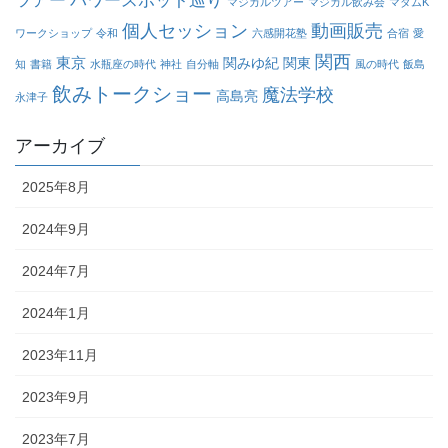
ツアー
パワースポット巡り
マジカルツアー
マジカル飲み会
マダムK
個人セッション
動画販売
ワークショップ
令和
六感開花塾
合宿
愛
関西
東京
関みゆ紀
関東
知
書籍
水瓶座の時代
神社
自分軸
風の時代
飯島
飲みトークショー
魔法学校
高島亮
永津子
アーカイブ
2025年8月
2024年9月
2024年7月
2024年1月
2023年11月
2023年9月
2023年7月