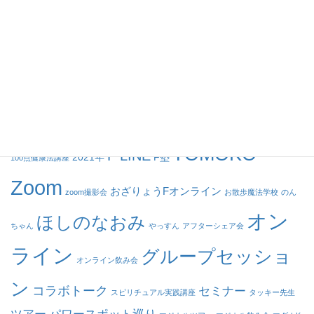
グループセッション
個人セッション
動画
タグ
TOMOKO
F LINE
2021年
F塾
100点健康法講座
Zoom
おざりょうFオンライン
zoom撮影会
お散歩魔法学校
のん
オン
ほしのなおみ
ちゃん
やっすん
アフターシェア会
ライン
グループセッショ
オンライン飲み会
ン
コラボトーク
セミナー
スピリチュアル実践講座
タッキー先生