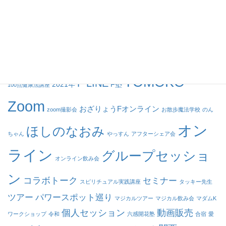
個人セッション
動画
タグ
TOMOKO
F LINE
2021年
F塾
100点健康法講座
Zoom
おざりょうFオンライン
zoom撮影会
お散歩魔法学校
のん
オン
ほしのなおみ
ちゃん
やっすん
アフターシェア会
ライン
グループセッショ
オンライン飲み会
ン
コラボトーク
セミナー
スピリチュアル実践講座
タッキー先生
ツアー
パワースポット巡り
マジカルツアー
マジカル飲み会
マダムK
個人セッション
動画販売
ワークショップ
令和
六感開花塾
合宿
愛