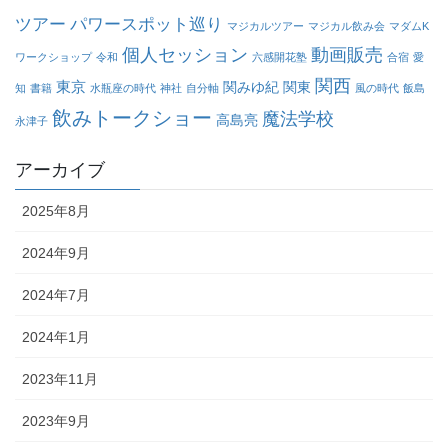
ツアー
パワースポット巡り
マジカルツアー
マジカル飲み会
マダムK
個人セッション
動画販売
ワークショップ
令和
六感開花塾
合宿
愛
関西
東京
関みゆ紀
関東
知
書籍
水瓶座の時代
神社
自分軸
風の時代
飯島
飲みトークショー
魔法学校
高島亮
永津子
アーカイブ
2025年8月
2024年9月
2024年7月
2024年1月
2023年11月
2023年9月