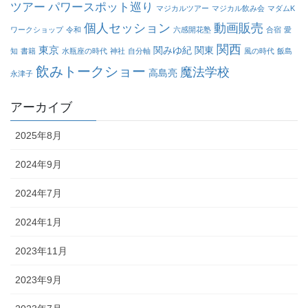
ツアー
パワースポット巡り
マジカルツアー
マジカル飲み会
マダムK
個人セッション
動画販売
ワークショップ
令和
六感開花塾
合宿
愛
関西
東京
関みゆ紀
関東
知
書籍
水瓶座の時代
神社
自分軸
風の時代
飯島
飲みトークショー
魔法学校
高島亮
永津子
アーカイブ
2025年8月
2024年9月
2024年7月
2024年1月
2023年11月
2023年9月