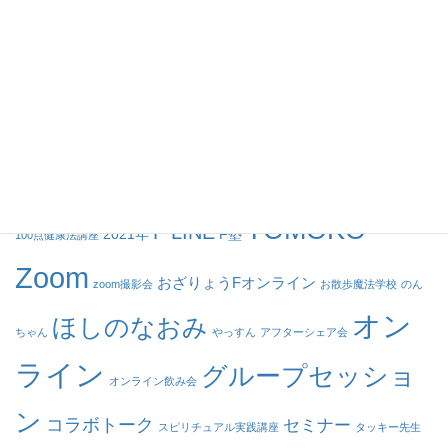
グループセッション
個人セッション
動画
タグ
TOMOKO
F LINE
2021年
F塾
100点健康法講座
Zoom
おざりょうFオンライン
zoom撮影会
お散歩魔法学校
のん
オン
ほしのなおみ
ちゃん
やっすん
アフターシェア会
ライン
グループセッショ
オンライン飲み会
ン
コラボトーク
セミナー
スピリチュアル実践講座
タッキー先生