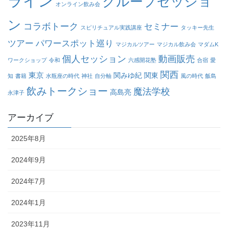
ライン
グループセッショ
オンライン飲み会
ン
コラボトーク
セミナー
スピリチュアル実践講座
タッキー先生
ツアー
パワースポット巡り
マジカルツアー
マジカル飲み会
マダムK
個人セッション
動画販売
ワークショップ
令和
六感開花塾
合宿
愛
関西
東京
関みゆ紀
関東
知
書籍
水瓶座の時代
神社
自分軸
風の時代
飯島
飲みトークショー
魔法学校
高島亮
永津子
アーカイブ
2025年8月
2024年9月
2024年7月
2024年1月
2023年11月