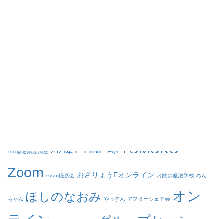
魔法学校
講座
グループセッション
個人セッション
動画
タグ
TOMOKO
F LINE
2021年
F塾
100点健康法講座
Zoom
おざりょうFオンライン
zoom撮影会
お散歩魔法学校
のん
オン
ほしのなおみ
ちゃん
やっすん
アフターシェア会