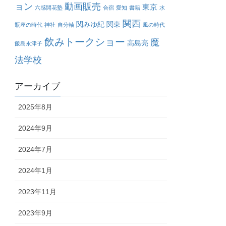
ョン
動画販売
東京
六感開花塾
合宿
愛知
書籍
水
関西
関みゆ紀
関東
瓶座の時代
神社
自分軸
風の時代
飲みトークショー
魔
高島亮
飯島永津子
法学校
アーカイブ
2025年8月
2024年9月
2024年7月
2024年1月
2023年11月
2023年9月