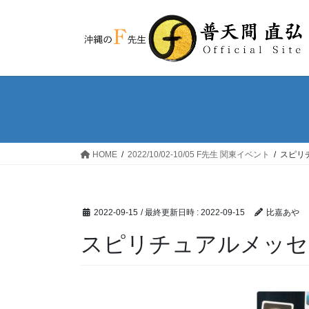
コ
ナ
ン
ビ
テ
ゲ
ン
ー
ツ
シ
へ
ョ
ス
ン
キ
に
ッ
移
HOME
2022/10/02-10/05 F先生 関東イベント
スピリ
プ
動
2022-09-15
/ 最終更新日時 :
2022-09-15
比嘉あや
スピリチュアルメッセ