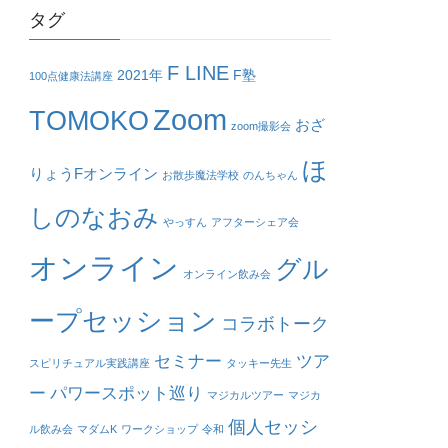
タグ
F LINE
2021年
F塾
100点健康法講座
Zoom
TOMOKO
おざ
zoom撮影会
ほ
りょうFオンライン
お散歩魔法学校
のんちゃん
しのなおみ
やっすん
アフターシェア会
オンライン
グル
オンライン飲み会
ープセッション
コラボトーク
セミナー
ツア
スピリチュアル実践講座
タッキー先生
ー
パワースポット巡り
マジカルツアー
マジカ
個人セッシ
ル飲み会
マダムK
ワークショップ
令和